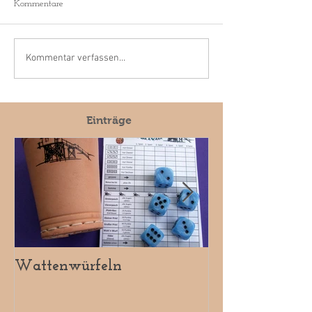
Kommentare
Kommentar verfassen...
Einträge
Wattenwürfeln
Spiele-Box SPO