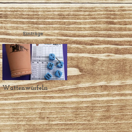
Einträge
Wattenwürfeln
Spiele-Box SPO