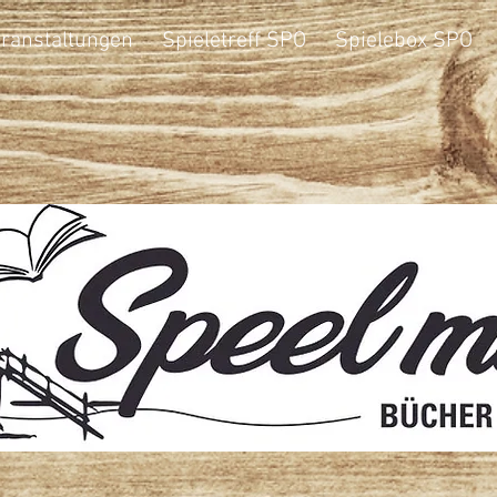
ranstaltungen
Spieletreff SPO
Spielebox SPO