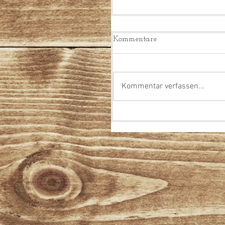
Kommentare
Kommentar verfassen...