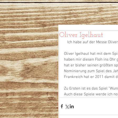
Oliver Igelhaut
   Ich habe auf der Messe Oli
Oliver Igelhaut hat mit dem Sp
haben mir diesen Floh ins Ohr g
hat er bisher seinen größten sp
Nominierung zum Spiel des Jah
Frankreich hat er 2011 damit d
Zu Ersten ist es das Spiel "Wu
Auch diese Spiele werde ich no