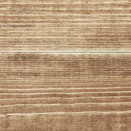
Unter Spannung
Oliver Igelhaut
Spielwarenmesse Nürnberg
Amigo Spielezeit
Erster Spieletreff