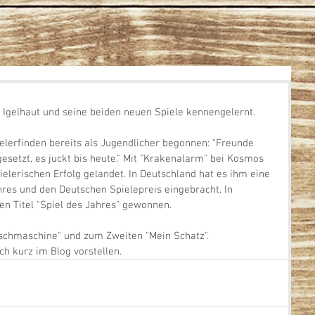
ver Igelhaut und seine beiden neuen Spiele kennengelernt. 
ielerfinden bereits als Jugendlicher begonnen: "Freunde 
esetzt, es juckt bis heute." Mit "Krakenalarm" bei Kosmos 
ielerischen Erfolg gelandet. In Deutschland hat es ihm eine 
res und den Deutschen Spielepreis eingebracht. In 
en Titel "Spiel des Jahres" gewonnen. 
nschmaschine" und zum Zweiten "Mein Schatz". 
ch kurz im Blog vorstellen.