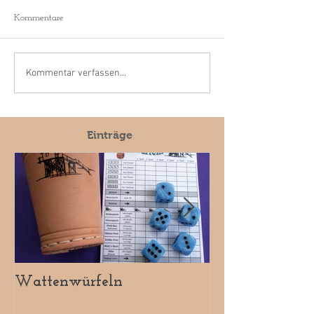
Kommentare
Kommentar verfassen...
Einträge
Wattenwürfeln
Spiele-Box SPO